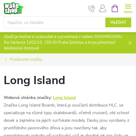
Přejít
NÁKUPNÍ
KOŠÍK
na
obsah
HLEDAT
Zboží je možné si vyzkoušet a vyzvednout v našem SHOWROOMU
Na Václavce 1202/10, 150 00 Praha Smíchov a to po předchozí
telefonické domluvě.
Prodávané značky
Long Island
Webová stránka značky:
Long Island
Značka Long Island Boards, která je součástí distribuce HLC, se
specializuje na různé typy skateboardů, včetně cruiserů, old school
desek a zejména na jejich surfskate modely. Desky jsou vyrobeny z
prvotřídního javorového dřeva a jsou navrženy tak, aby
napodobovaly pohyby při surfování, což je vhodné jak pro jízdu ve