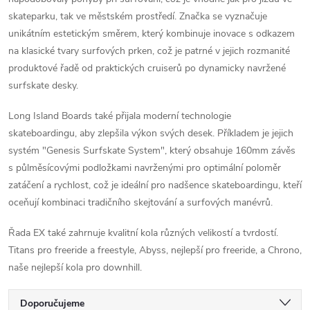
skateparku, tak ve městském prostředí. Značka se vyznačuje
unikátním estetickým směrem, který kombinuje inovace s odkazem
na klasické tvary surfových prken, což je patrné v jejich rozmanité
produktové řadě od praktických cruiserů po dynamicky navržené
surfskate desky.
Long Island Boards také přijala moderní technologie
skateboardingu, aby zlepšila výkon svých desek. Příkladem je jejich
systém "Genesis Surfskate System", který obsahuje 160mm závěs
s půlměsícovými podložkami navrženými pro optimální poloměr
zatáčení a rychlost, což je ideální pro nadšence skateboardingu, kteří
oceňují kombinaci tradičního skejtování a surfových manévrů.
Řada EX také zahrnuje kvalitní kola různých velikostí a tvrdostí.
Titans pro freeride a freestyle, Abyss, nejlepší pro freeride, a Chrono,
naše nejlepší kola pro downhill.
Ř
Doporučujeme