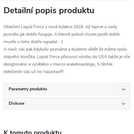
Detailní popis produktu
Oblečení Liquid Force z nové kolekce 2024. Až teprve u vody
poznáte jak dobře funguje. A hlavně pokud chcete jezdit dobře
musíte u toho dobře vypadat. :)
A navíc vás pak kdykoliv poznáme a budeme vědět že máme spolu
stejného koníčka. Liquid Force přesunul výrobu do USA takže je vše
designováno a vyráběno v mecce wakeboardingu. S tímhle
oblečením vás už nic nazastaví!!!
Parametry produktu
Diskuse
K tomuto produktu