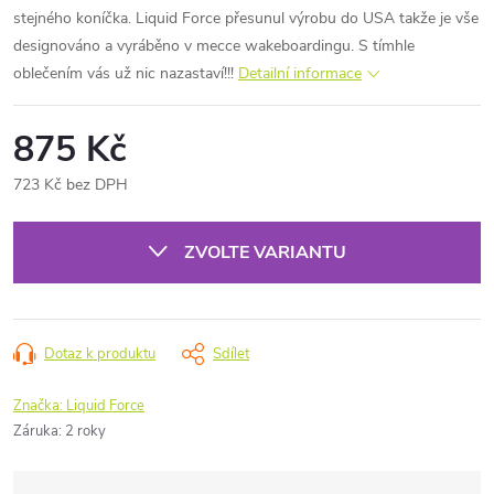
stejného koníčka. Liquid Force přesunul výrobu do USA takže je vše
designováno a vyráběno v mecce wakeboardingu. S tímhle
oblečením vás už nic nazastaví!!!
Detailní informace
875 Kč
723 Kč bez DPH
Měrná
cena:
ZVOLTE VARIANTU
Dotaz k produktu
Sdílet
Značka:
Liquid Force
Záruka
:
2 roky