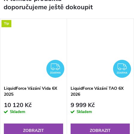
doporučujeme ještě dokoupit
Tip
ZDARMA
Z
ZDARMA
ZDARMA
LiquidForce Vázání Vida 6X
LiquidForce Vázání TAO 6X
2025
2026
10 120 Kč
9 999 Kč
Skladem
Skladem
ZOBRAZIT
ZOBRAZIT