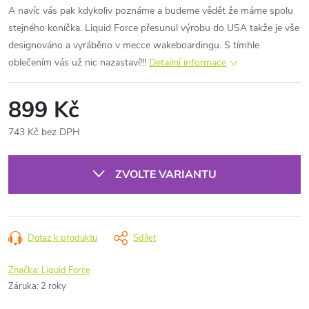
A navíc vás pak kdykoliv poznáme a budeme vědět že máme spolu
stejného koníčka. Liquid Force přesunul výrobu do USA takže je vše
designováno a vyráběno v mecce wakeboardingu. S tímhle
oblečením vás už nic nazastaví!!!
Detailní informace
899 Kč
743 Kč bez DPH
Měrná
cena:
ZVOLTE VARIANTU
Dotaz k produktu
Sdílet
Značka:
Liquid Force
Záruka
:
2 roky