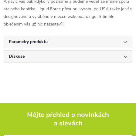
A navíc vás pak kdykoliv poznáme a budeme vědět že máme spolu
stejného koníčka. Liquid Force přesunul výrobu do USA takže je vše
designováno a vyráběno v mecce wakeboardingu. S tímhle
oblečením vás už nic nazastaví!!!
Parametry produktu
Diskuse
Mějte přehled o novinkách
a slevách
Z