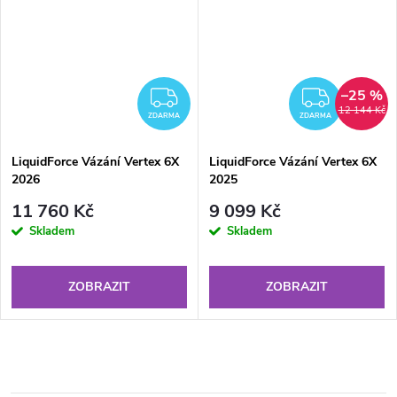
–25 %
ZDARMA
ZDAR
12 144 Kč
ZDARMA
ZDARMA
LiquidForce Vázání Vertex 6X
LiquidForce Vázání Vertex 6X
2026
2025
11 760 Kč
9 099 Kč
Skladem
Skladem
ZOBRAZIT
ZOBRAZIT