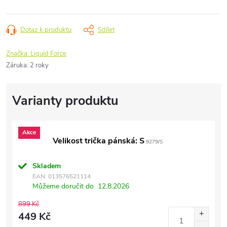
Dotaz k produktu
Sdílet
Značka:
Liquid Force
Záruka
:
2 roky
Akce
Velikost trička pánská: S
9279/S
Skladem
EAN:
013576521114
Můžeme doručit do
12.8.2026
899 Kč
449 Kč