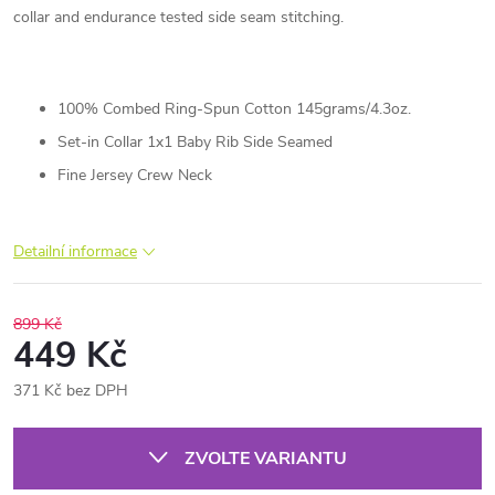
collar and endurance tested side seam stitching.
100% Combed Ring-Spun Cotton 145grams/4.3oz.
Set-in Collar 1x1 Baby Rib Side Seamed
Fine Jersey Crew Neck
Detailní informace
899 Kč
449 Kč
371 Kč bez DPH
Měrná
cena:
ZVOLTE VARIANTU