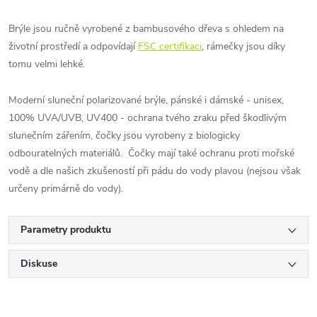
Brýle jsou ručně vyrobené z bambusového dřeva s ohledem na
životní prostředí a odpovídají
FSC certifikaci
, rámečky jsou díky
tomu velmi lehké.
Moderní sluneční polarizované brýle, pánské i dámské - unisex,
100% UVA/UVB, UV400 - ochrana tvého zraku před škodlivým
slunečním zářením, čočky jsou vyrobeny z biologicky
odbouratelných materiálů. Čočky mají také ochranu proti mořské
vodě a dle našich zkušeností při pádu do vody plavou (nejsou však
určeny primárně do vody).
Parametry produktu
Diskuse