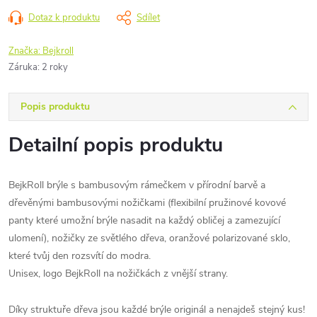
Dotaz k produktu
Sdílet
Značka:
Bejkroll
Záruka
:
2 roky
Popis produktu
Detailní popis produktu
BejkRoll brýle s bambusovým rámečkem v přírodní barvě a
dřevěnými bambusovými nožičkami (flexibilní pružinové kovové
panty které umožní brýle nasadit na každý obličej a zamezující
ulomení), nožičky ze světlého dřeva, oranžové polarizované sklo,
které tvůj den rozsvítí do modra.
Unisex, logo BejkRoll na nožičkách z vnější strany.
Díky struktuře dřeva jsou každé brýle originál a nenajdeš stejný kus!