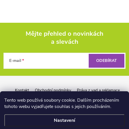
Mějte přehled o novinkách
a slevách
Z
á
E-mail
ODEBÍRAT
p
a
Kontakt
Obchodní podmínky
Práva z vad a reklamace
Záruka Liquid Force
Reklamační řád pro firmy
t
Tento web používá soubory cookie. Dalším procházením
tohoto webu vyjadřujete souhlas s jejich používáním.
í
Nastavení
📏