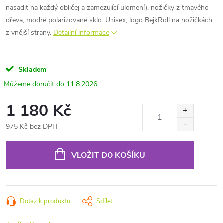
nasadit na každý obličej a zamezující ulomení), nožičky z tmavého
dřeva, modré polarizované sklo. Unisex, logo BejkRoll na nožičkách
z vnější strany.
Detailní informace
Skladem
11.8.2026
1 180 Kč
975 Kč bez DPH
Měrná
cena:
VLOŽIT DO KOŠÍKU
Dotaz k produktu
Sdílet