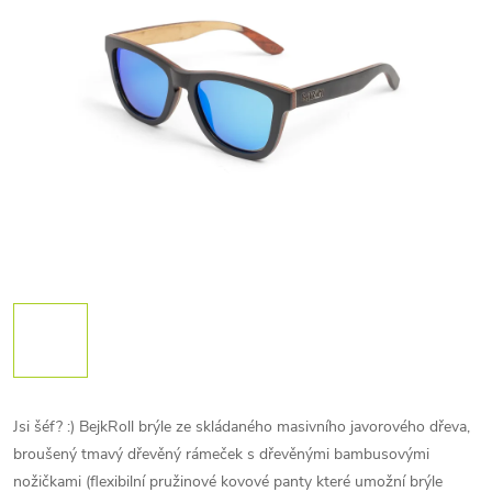
Jsi šéf? :) BejkRoll brýle ze skládaného masivního javorového dřeva,
broušený tmavý dřevěný rámeček s dřevěnými bambusovými
nožičkami (flexibilní pružinové kovové panty které umožní brýle