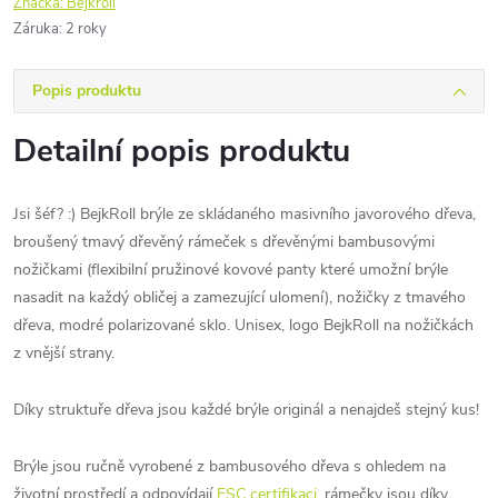
Značka:
Bejkroll
Záruka
:
2 roky
Popis produktu
Detailní popis produktu
Jsi šéf? :) BejkRoll brýle ze skládaného masivního javorového dřeva,
broušený tmavý dřevěný rámeček s dřevěnými bambusovými
nožičkami (flexibilní pružinové kovové panty které umožní brýle
nasadit na každý obličej a zamezující ulomení), nožičky z tmavého
dřeva, modré polarizované sklo. Unisex, logo BejkRoll na nožičkách
z vnější strany.
Díky struktuře dřeva jsou každé brýle originál a nenajdeš stejný kus!
Brýle jsou ručně vyrobené z bambusového dřeva s ohledem na
životní prostředí a odpovídají
FSC certifikaci
, rámečky jsou díky