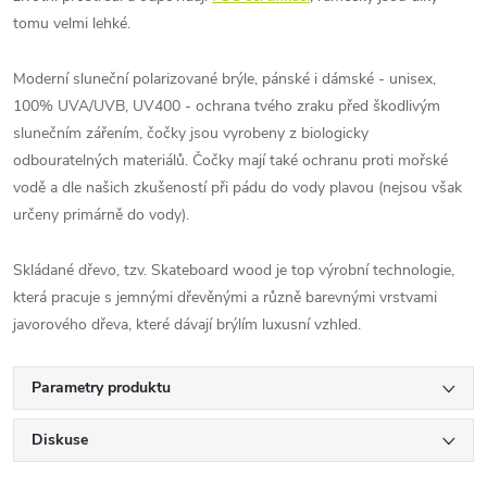
tomu velmi lehké.
Moderní sluneční polarizované brýle, pánské i dámské - unisex,
100% UVA/UVB, UV400 - ochrana tvého zraku před škodlivým
slunečním zářením, čočky jsou vyrobeny z biologicky
odbouratelných materiálů. Čočky mají také ochranu proti mořské
vodě a dle našich zkušeností při pádu do vody plavou (nejsou však
určeny primárně do vody).
Skládané dřevo, tzv. Skateboard wood je top výrobní technologie,
která pracuje s jemnými dřevěnými a různě barevnými vrstvami
javorového dřeva, které dávají brýlím luxusní vzhled.
Parametry produktu
Diskuse