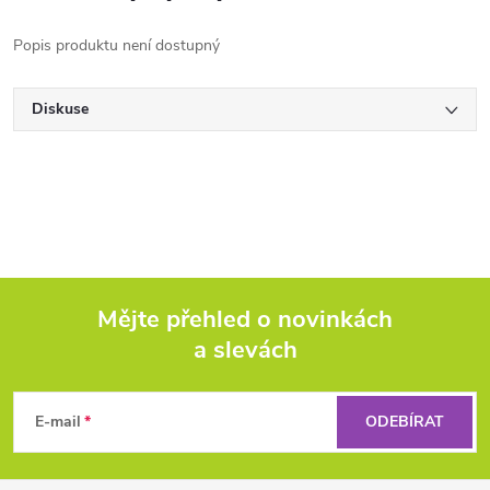
Popis produktu není dostupný
Diskuse
Mějte přehled o novinkách
a slevách
Z
á
E-mail
ODEBÍRAT
p