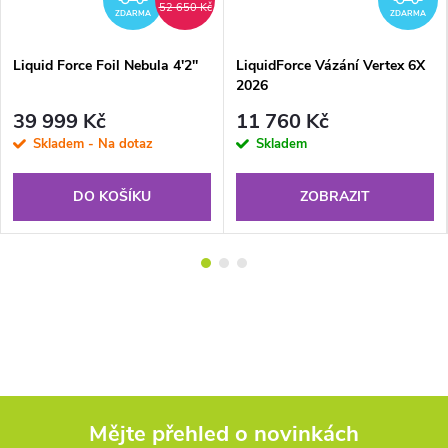
52 650 Kč
ZDARMA
ZDARMA
Liquid Force Foil Nebula 4'2''
LiquidForce Vázání Vertex 6X
2026
39 999 Kč
11 760 Kč
Skladem - Na dotaz
Skladem
DO KOŠÍKU
ZOBRAZIT
Mějte přehled o novinkách