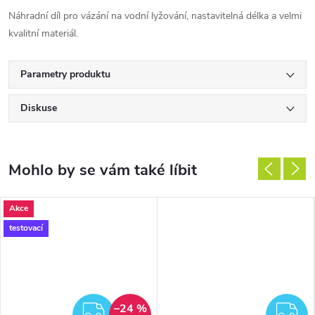
Náhradní díl pro vázání na vodní lyžování, nastavitelná délka a velmi
kvalitní materiál.
Parametry produktu
Diskuse
Akce
testovací
–24 %
ZDARMA
Z