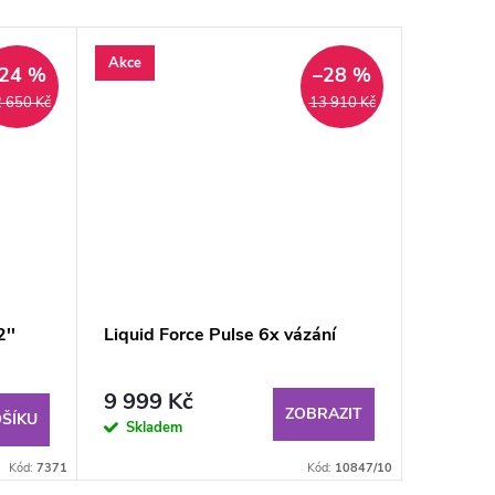
Akce
Akce
24 %
–28 %
ARMA
Tip
 650 Kč
13 910 Kč
''
Liquid Force Pulse 6x vázání
Liquid 
9 999 Kč
9 999
ZOBRAZIT
ŠÍKU
Skladem
Sklad
Kód:
7371
Kód:
10847/10