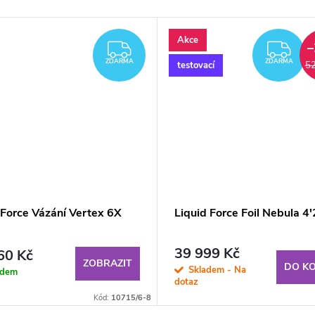
Akce
–
ZDARMA
ZD
ZDARMA
ZDARMA
testovací
52
dForce Vázání Vertex 6X
Liquid Force Foil Nebula 4'2
39 999 Kč
60 Kč
ZOBRAZIT
DO KO
Skladem - Na
adem
dotaz
Kód:
10715/6-8