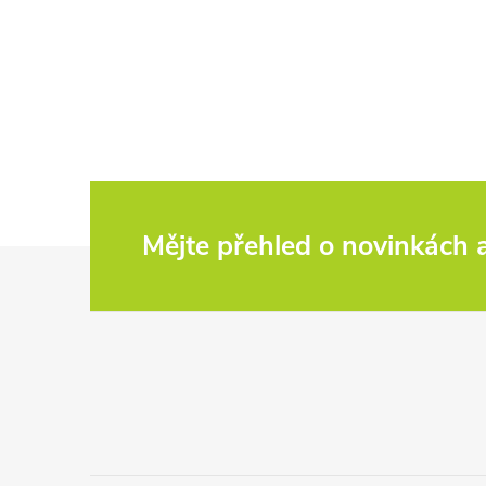
Mějte přehled o novinkách
Z
á
p
a