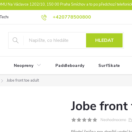
U Na Václavce 1202/10, 150 00 Praha Smíchov a to po předchozí telefonic
+420778500800
Technologie
Athlet Driven Inovation
Práva z vad reklamace
Ko
HLEDAT
Neopreny
Paddleboardy
SurfSkate
Jobe front toe adult
Jobe front 
P
Neohodnoceno
Přední špična pro dopělé vodní ly