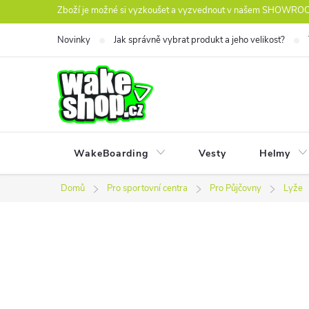
Přejít
Zboží je možné si vyzkoušet a vyzvednout v našem SHOWROOM
na
Novinky
Jak správně vybrat produkt a jeho velikost?
obsah
WakeBoarding
Vesty
Helmy
Domů
Pro sportovní centra
Pro Půjčovny
Lyže