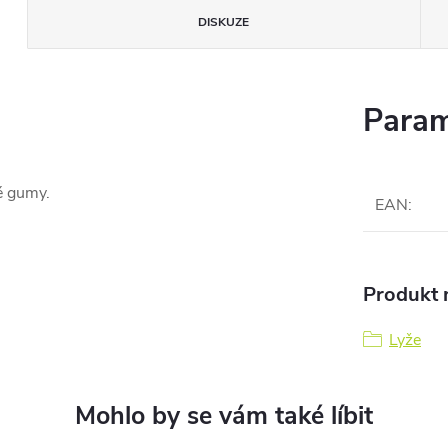
DISKUZE
Param
né gumy.
EAN
:
Produkt n
Lyže