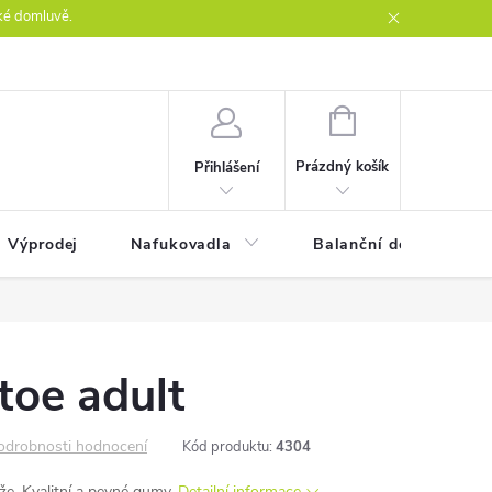
ké domluvě.
ntakty
NÁKUPNÍ
KOŠÍK
Prázdný košík
Přihlášení
Výprodej
Nafukovadla
Balanční desky
toe adult
odrobnosti hodnocení
Kód produktu:
4304
že. Kvalitní a pevné gumy.
Detailní informace