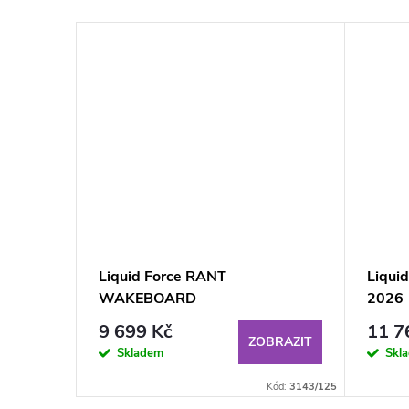
–28 %
13 910 Kč
nding
Liquid Force RANT
Liqui
WAKEBOARD
2026
9 699 Kč
11 7
BRAZIT
ZOBRAZIT
Skladem
Skl
Kód:
9624/6-8
Kód:
3143/125