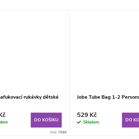
nafukovací rukávky dětské
Jobe Tube Bag 1-2 Person
Kč
529 Kč
DO KOŠÍKU
DO KO
adem
Skladem
Kód:
7590