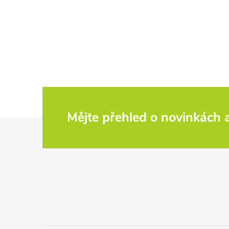
Mějte přehled o novinkách
Z
á
p
a