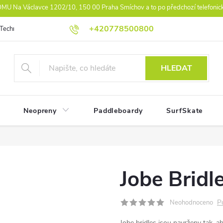
U Na Václavce 1202/10, 150 00 Praha Smíchov a to po předchozí telefonic
+420778500800
Technologie
Athlet Driven Inovation
Práva z vad reklamace
Ko
HLEDAT
Neopreny
Paddleboardy
SurfSkate
Jobe Bridle
P
Neohodnoceno
Jobe bridles jsou navrženy tak, 