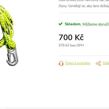
čluny. Vznášejí se, aby lano držel
Skladem
700 Kč
579 Kč bez DPH
Měrná
cena:
Dotaz k produktu
Sdíl