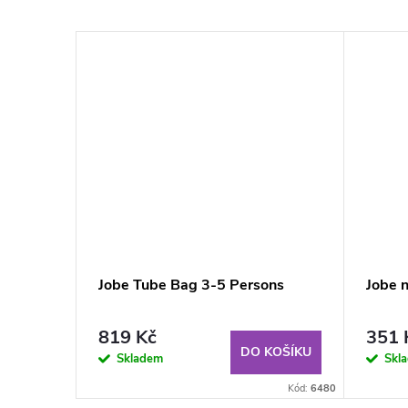
Action
Jobe Tube Bag 3-5 Persons
Jobe 
819 Kč
351 
KOŠÍKU
DO KOŠÍKU
Skladem
Skl
Kód:
6477
Kód:
6480