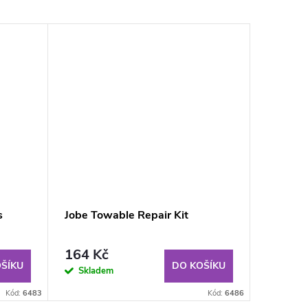
Tip
s
Jobe Towable Repair Kit
Liquid 
164 Kč
599 K
ŠÍKU
DO KOŠÍKU
Skladem
Sklad
Kód:
6483
Kód:
6486