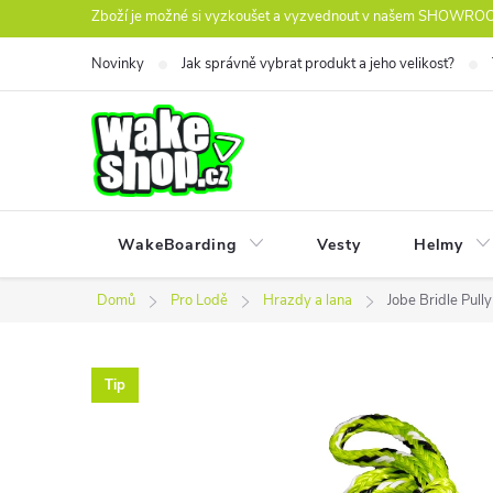
Přejít
Zboží je možné si vyzkoušet a vyzvednout v našem SHOWROOM
na
Novinky
Jak správně vybrat produkt a jeho velikost?
obsah
WakeBoarding
Vesty
Helmy
Domů
Pro Lodě
Hrazdy a lana
Jobe Bridle Pully
Tip