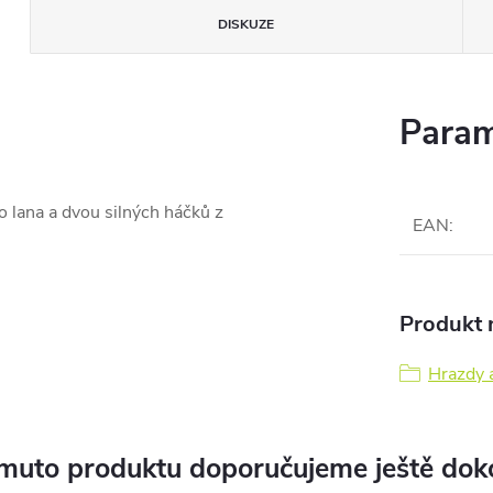
DISKUZE
Param
 lana a dvou silných háčků z
EAN
:
Produkt n
Hrazdy 
muto produktu doporučujeme ještě dok