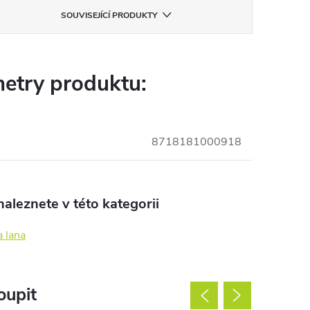
SOUVISEJÍCÍ PRODUKTY
etry produktu:
8718181000918
aleznete v této kategorii
a lana
oupit