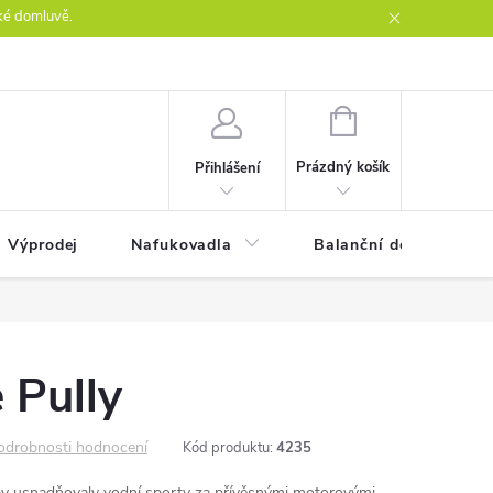
ké domluvě.
ntakty
NÁKUPNÍ
KOŠÍK
Prázdný košík
Přihlášení
Výprodej
Nafukovadla
Balanční desky
 Pully
odrobnosti hodnocení
Kód produktu:
4235
aby usnadňovaly vodní sporty za přívěsnými motorovými