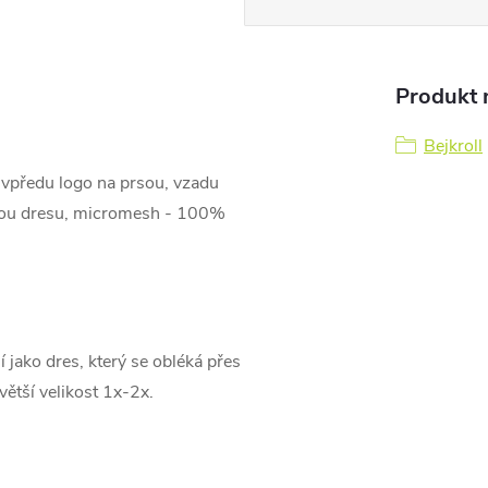
Produkt n
Bejkroll
vpředu logo na prsou, vzadu
ranou dresu, micromesh - 100%
 jako dres, který se obléká přes
ětší velikost 1x-2x.