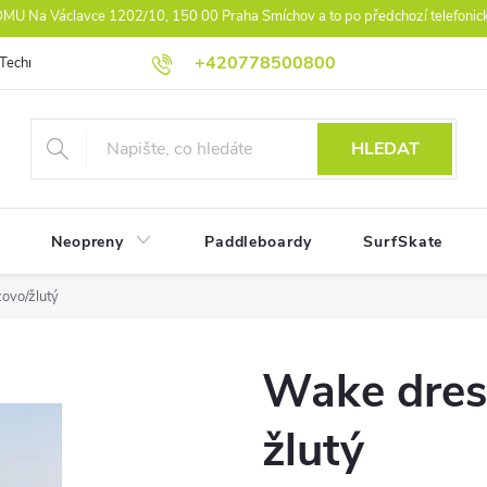
U Na Václavce 1202/10, 150 00 Praha Smíchov a to po předchozí telefonic
+420778500800
Technologie
Athlet Driven Inovation
Práva z vad reklamace
Ko
HLEDAT
Neopreny
Paddleboardy
SurfSkate
ovo/žlutý
Wake dres 
žlutý