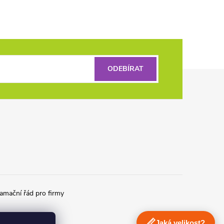
ODEBÍRAT
amační řád pro firmy
📏
Jaká velikost?