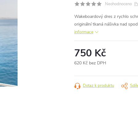
P
Neohodnoceno
Wakeboardový dres z rychlo schno
originální tkaná nášivka nad spo
informace
750 Kč
620 Kč bez DPH
Měrná
cena:
Dotaz k produktu
Sdíl