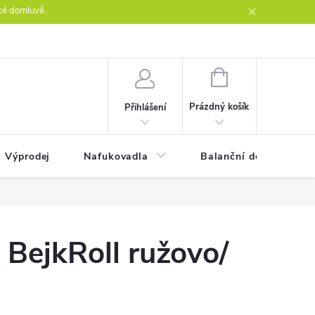
ké domluvě.
ntakty
NÁKUPNÍ
KOŠÍK
Prázdný košík
Přihlášení
Výprodej
Nafukovadla
Balanční desky
BejkRoll ružovo/