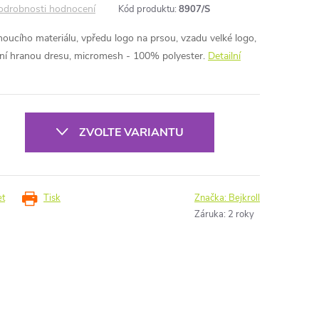
odrobnosti hodnocení
Kód produktu:
8907/S
ucího materiálu, vpředu logo na prsou, vzadu velké logo,
dní hranou dresu, micromesh - 100% polyester.
Detailní
ZVOLTE VARIANTU
et
Tisk
Značka:
Bejkroll
Záruka
:
2 roky