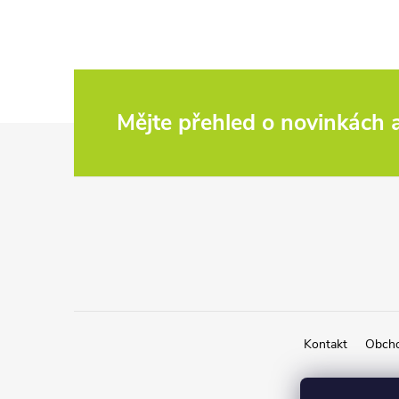
Mějte přehled o novinkách
Z
á
p
a
t
Kontakt
Obcho
í