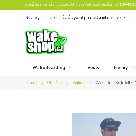
Přejít
Zboží je možné si vyzkoušet a vyzvednout v našem SHOWROOM
na
Novinky
Jak správně vybrat produkt a jeho velikost?
obsah
WakeBoarding
Vesty
Helmy
Domů
Oblečení
Bejkroll
Wake dres BejkRoll ruž