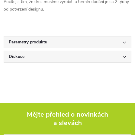
Počítej s tím, že dres musíme vyrobit, a termín dodání je ca 2 týdny
od potvrzení designu.
Parametry produktu
Diskuse
Mějte přehled o novinkách
a slevách
Z