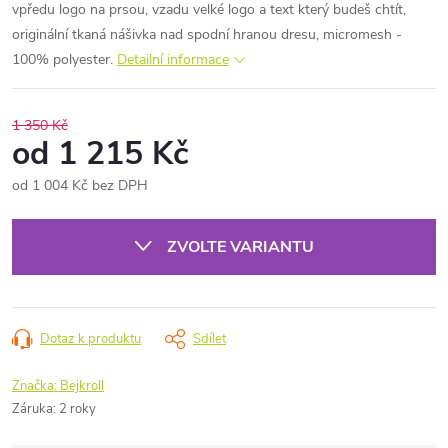
vpředu logo na prsou, vzadu velké logo a text který budeš chtít,
originální tkaná nášivka nad spodní hranou dresu, micromesh -
100% polyester.
Detailní informace
1 350 Kč
od
1 215 Kč
od
1 004 Kč
bez DPH
Měrná
cena:
ZVOLTE VARIANTU
Dotaz k produktu
Sdílet
Značka:
Bejkroll
Záruka
:
2 roky