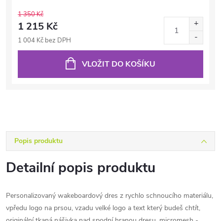
1 350 Kč
1 215 Kč
1 004 Kč bez DPH
VLOŽIT DO KOŠÍKU
Popis produktu
Detailní popis produktu
Personalizovaný wakeboardový dres z rychlo schnoucího materiálu,
vpředu logo na prsou, vzadu velké logo a text který budeš chtít,
originální tkaná nášivka nad spodní hranou dresu, micromesh -