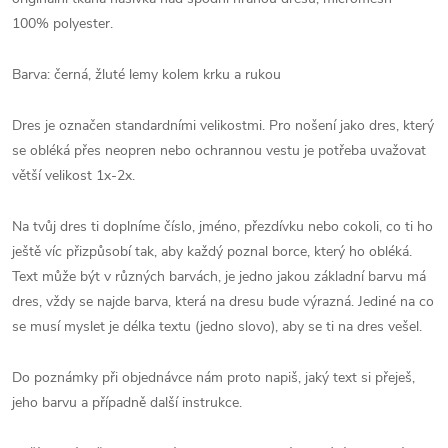
100% polyester.
Barva: černá, žluté lemy kolem krku a rukou
Dres je označen standardními velikostmi. Pro nošení jako dres, který
se obléká přes neopren nebo ochrannou vestu je potřeba uvažovat
větší velikost 1x-2x.
Na tvůj dres ti doplníme číslo, jméno, přezdívku nebo cokoli, co ti ho
ještě víc přizpůsobí tak, aby každý poznal borce, který ho obléká.
Text může být v různých barvách, je jedno jakou základní barvu má
dres, vždy se najde barva, která na dresu bude výrazná. Jediné na co
se musí myslet je délka textu (jedno slovo), aby se ti na dres vešel.
Do poznámky při objednávce nám proto napiš, jaký text si přeješ,
jeho barvu a případně další instrukce.