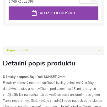
2 769 Kč bez DPH
VLOŽIT DO KOŠÍKU
Popis produktu
Detailní popis produktu
Dámský neopren BejkRoll SUNSET 2mm
Elastický dámský neopren špičkové kvality, velmi lehký, krátký s
dlouhými rukávy a nohavičkami pod zadek (ca 15cm), pro ty co
chtějí zářit jak na suchu, tak ve vodě se zcela unikátním designem.
Tento neopren využiješ, když je chladněji nebo naopak ostré slunce
jako ochrana před spálením, zároveň zabrání i před poškrábáním o