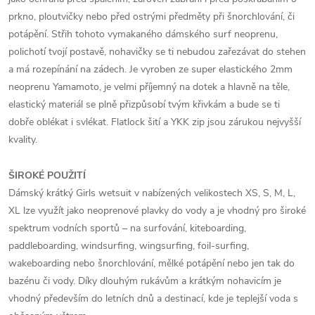
prkno, ploutvičky nebo před ostrými předměty při šnorchlování, či
potápění. Střih tohoto vymakaného dámského surf neoprenu,
polichotí tvojí postavě, nohavičky se ti nebudou zařezávat do stehen
a má rozepínání na zádech. Je vyroben ze super elastického 2mm
neoprenu Yamamoto, je velmi příjemný na dotek a hlavně na těle,
elastický materiál se plně přizpůsobí tvým křivkám a bude se ti
dobře oblékat i svlékat. Flatlock šití a YKK zip jsou zárukou nejvyšší
kvality.
ŠIROKÉ POUŽITÍ
Dámský krátký Girls wetsuit v nabízených velikostech XS, S, M, L,
XL lze využít jako neoprenové plavky do vody a je vhodný pro široké
spektrum vodních sportů – na surfování, kiteboarding,
paddleboarding, windsurfing, wingsurfing, foil-surfing,
wakeboarding nebo šnorchlování, mělké potápění nebo jen tak do
bazénu či vody. Díky dlouhým rukávům a krátkým nohavicím je
vhodný především do letních dnů a destinací, kde je teplejší voda s