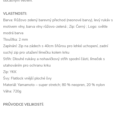
občasným větrem.
VLASTNOSTI:
Barva: Růžovo zelený barevný přechod (neonové barvy), levý rukáv s
motivem vlny, barva vlny růžovo-zelená ; Zip: Černý ; Logo: světle
modrá barva
Tloušťka: 2 mm
Zapínání: Zip na zádech s 40cm šňůrou pro lehké uchopení, zadní
suchý zip pro utažení límečku kolem krku
Střih: Dlouhé rukávy a nohavičkový střih spodní části, límeček s
utahováním pro ochranu krku
Zip: YKK
Švy: Flatlock vnější ploché švy
Materiál: Yamamoto – super stretch; 80 % neopren, 20 % nylon
Váha: 720g
PRŮVODCE VELIKOSTÍ: