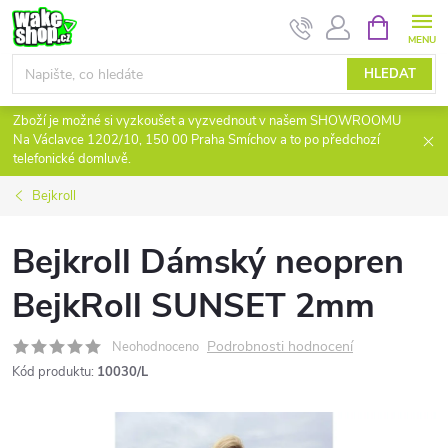
Přejít
NÁKUPNÍ
KOŠÍK
na
obsah
HLEDAT
Zboží je možné si vyzkoušet a vyzvednout v našem SHOWROOMU
Na Václavce 1202/10, 150 00 Praha Smíchov a to po předchozí
telefonické domluvě.
Bejkroll
Bejkroll Dámský neopren
BejkRoll SUNSET 2mm
Podrobnosti hodnocení
Neohodnoceno
Kód produktu:
10030/L