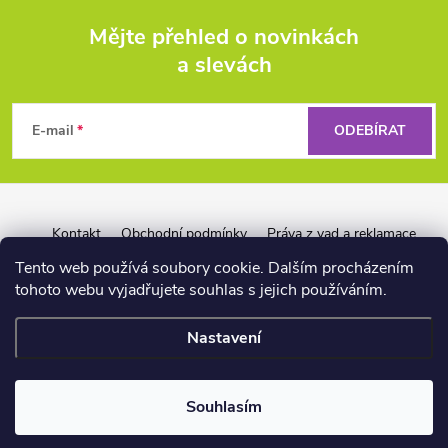
Mějte přehled o novinkách
a slevách
Z
á
E-mail
ODEBÍRAT
p
a
Kontakt
Obchodní podmínky
Práva z vad a reklamace
Záruka Liquid Force
Reklamační řád pro firmy
t
Tento web používá soubory cookie. Dalším procházením
tohoto webu vyjadřujete souhlas s jejich používáním.
í
Nastavení
📏
Copyright 2026
wakeshop.cz
. Všechna práva vyhrazena.
Souhlasím
Vytvořil Shoptet