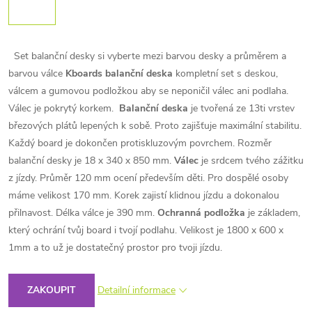
Set balanční desky si vyberte mezi barvou desky a průměrem a
barvou válce
Kboards balanční deska
kompletní set s deskou,
válcem a gumovou podložkou aby se neponičil válec ani podlaha.
Válec je pokrytý korkem.
Balanční deska
je tvořená ze 13ti vrstev
březových plátů lepených k sobě. Proto zajišťuje maximální stabilitu.
Každý board je dokončen protiskluzovým povrchem. Rozměr
balanční desky je 18 x 340 x 850 mm.
Válec
je srdcem tvého zážitku
z jízdy. Průměr 120 mm ocení především děti. Pro dospělé osoby
máme velikost 170 mm. Korek zajistí klidnou jízdu a dokonalou
přilnavost. Délka válce je 390 mm.
Ochranná podložka
je základem,
který ochrání tvůj board i tvojí podlahu. Velikost je 1800 x 600 x
1mm a to už je dostatečný prostor pro tvoji jízdu.
ZAKOUPIT
Detailní informace