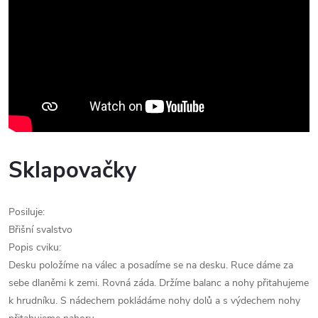
Sklapovačky
Posiluje:
Břišní svalstvo
Popis cviku:
Desku položíme na válec a posadíme se na desku. Ruce dáme za
sebe dlaněmi k zemi. Rovná záda. Držíme balanc a nohy přitahujeme
k hrudníku. S nádechem pokládáme nohy dolů a s výdechem nohy