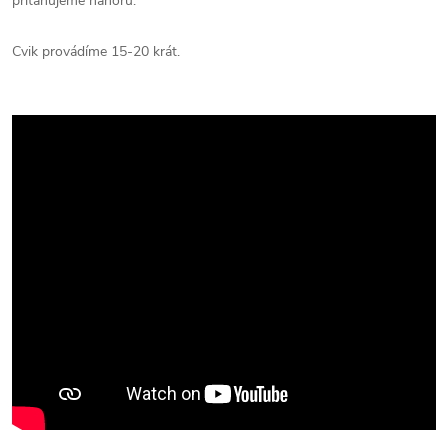
přitahujeme nahoru.
Cvik provádíme 15-20 krát.