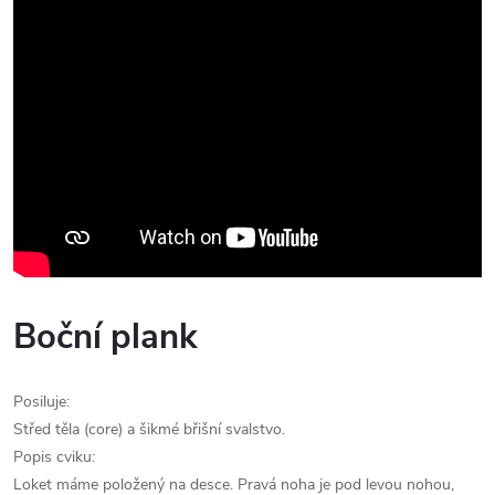
Boční plank
Posiluje:
Střed těla (core) a šikmé břišní svalstvo.
Popis cviku:
Loket máme položený na desce. Pravá noha je pod levou nohou,