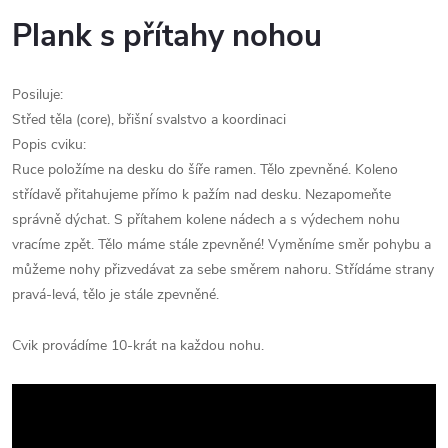
Plank s přítahy nohou
Posiluje:
Střed těla (core), břišní svalstvo a koordinaci
Popis cviku:
Ruce položíme na desku do šíře ramen. Tělo zpevněné. Koleno
střídavě přitahujeme přímo k pažím nad desku. Nezapomeňte
správně dýchat. S přítahem kolene nádech a s výdechem nohu
vracíme zpět. Tělo máme stále zpevněné! Vyměníme směr pohybu a
můžeme nohy přizvedávat za sebe směrem nahoru. Střídáme strany
pravá-levá, tělo je stále zpevněné.
Cvik provádíme 10-krát na každou nohu.