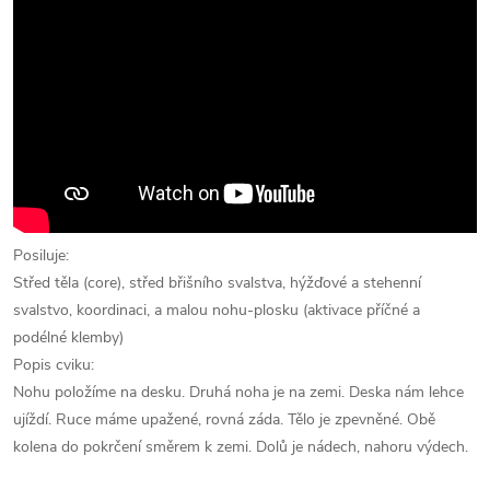
Posiluje:
Střed těla (core), střed břišního svalstva, hýžďové a stehenní
svalstvo, koordinaci, a malou nohu-plosku (aktivace příčné a
podélné klemby)
Popis cviku:
Nohu položíme na desku. Druhá noha je na zemi. Deska nám lehce
ujíždí. Ruce máme upažené, rovná záda. Tělo je zpevněné. Obě
kolena do pokrčení směrem k zemi. Dolů je nádech, nahoru výdech.