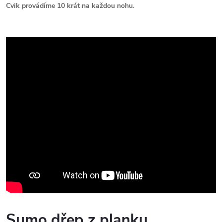
Cvik provádíme 10 krát na každou nohu.
Sumo dřep z planku