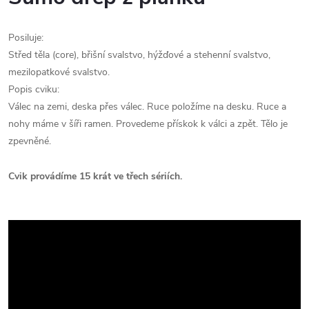
Posiluje:
Střed těla (core), břišní svalstvo, hýžďové a stehenní svalstvo,
mezilopatkové svalstvo.
Popis cviku:
Válec na zemi, deska přes válec. Ruce položíme na desku. Ruce a
nohy máme v šíři ramen. Provedeme přískok k válci a zpět. Tělo je
zpevněné.
Cvik provádíme 15 krát ve třech sériích.