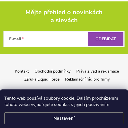
Mějte přehled o novinkách
a slevách
Z
á
E-mail
ODEBÍRAT
p
a
Kontakt
Obchodní podmínky
Práva z vad a reklamace
t
Záruka Liquid Force
Reklamační řád pro firmy
í
Tento web používá soubory cookie. Dalším procházením
tohoto webu vyjadřujete souhlas s jejich používáním.
Nastavení
Copyright 2026
wakeshop.cz
. Všechna práva vyhrazena.
📏